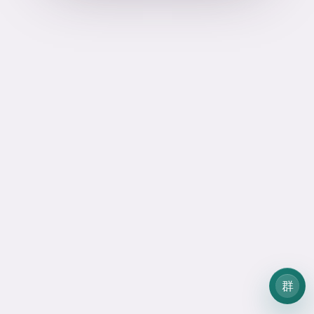
StarLink API · 售后支持
×
加入售后群，获取支持
客服微信 / 拉群入口
CoeX-Fed-29
二维码不可用时，复制微信
让客服拉群。
复制微信
查看教程
售后群提供模型状态、维护通知、配置教程和故障协助。
群