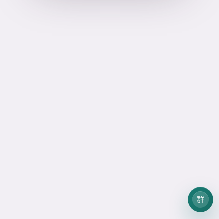
StarLink API · 售后支持
×
加入售后群，获取支持
客服微信 / 拉群入口
CoeX-Fed-29
二维码不可用时，复制微信
让客服拉群。
复制微信
查看教程
售后群提供模型状态、维护通知、配置教程和故障协助。
群